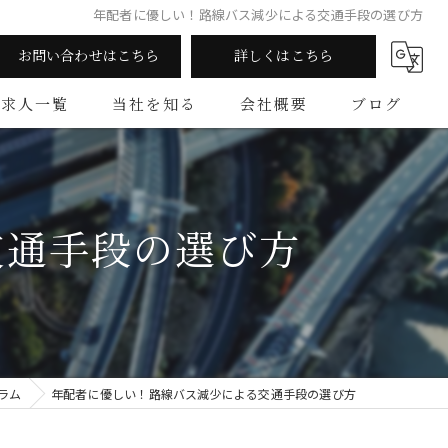
年配者に優しい！路線バス減少による交通手段の選び方
お問い合わせはこちら
詳しくはこちら
求人一覧
当社を知る
会社概要
ブログ
陸送
コラム
業務委託
交通手段の選び方
中型
年齢不問
女性
ラム
年配者に優しい！路線バス減少による交通手段の選び方