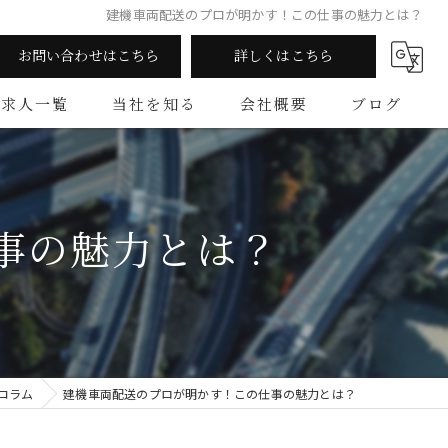
建機車両配送のプロが明かす！この仕事の魅力とは？
お問い合わせはこちら
詳しくはこちら
求人一覧
当社を知る
会社概要
ブログ
陸送
コラム
業務委託
事の魅力とは？
中型
年齢不問
女性
コラム
建機車両配送のプロが明かす！この仕事の魅力とは？