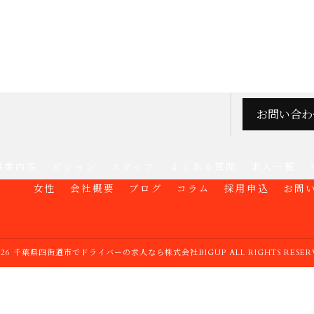
お問い合わ
事業内容
ビジョン
スタッフ
よくある質問
求人一覧
女性
会社概要
ブログ
コラム
採用申込
お問
2026 千葉県四街道市でドライバーの求人なら株式会社BIGUP ALL RIGHTS RESERV