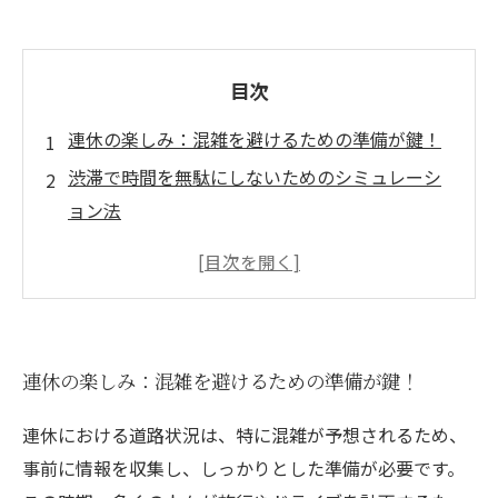
目次
連休の楽しみ：混雑を避けるための準備が鍵！
渋滞で時間を無駄にしないためのシミュレーシ
ョン法
最適ルートを見つける！連休の道路事情を徹底
分析
ドライブ前に確認！連休中の交通状況のヒント
安全かつ快適なドライブを実現するために
連休の楽しみ：混雑を避けるための準備が鍵！
連休の道路事情を知り、賢く楽しむ新しいドラ
イビングスタイル
連休における道路状況は、特に混雑が予想されるため、
まとめ：連休をより良いものにするために必要
事前に情報を収集し、しっかりとした準備が必要です。