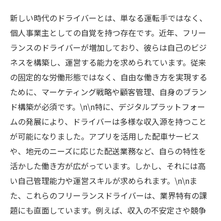
事例
新しい時代のドライバーとは、単なる運転手ではなく、
自分のビジネスを構築するためのヒントとノウ
個人事業主としての自覚を持つ存在です。近年、フリー
ハウ
ランスのドライバーが増加しており、彼らは自己のビジ
ドライバーが描く未来：働きがいと新たな可能
ネスを構築し、運営する能力を求められています。従来
性
の固定的な労働形態ではなく、自由な働き方を実現する
ために、マーケティング戦略や顧客管理、自身のブラン
ド構築が必須です。\n\n特に、デジタルプラットフォー
ムの発展により、ドライバーは多様な収入源を持つこと
が可能になりました。アプリを活用した配車サービス
や、地元のニーズに応じた配送業務など、自らの特性を
活かした働き方が広がっています。しかし、それには高
い自己管理能力や運営スキルが求められます。\n\nま
た、これらのフリーランスドライバーは、業界特有の課
題にも直面しています。例えば、収入の不安定さや競争