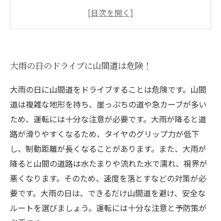
カーブや坂道は泥流に注意！
遮断された道路は無理して進まず、別ルートを
探そう
視界が悪い場合はスピードを落とし、ヘッドラ
大雨の日のドライブに山間道は危険！
イトを点灯して安全運転を心掛けよう
大雨の日に山間道をドライブすることは危険です。山間
道は複雑な地形を持ち、崖っぷちの道や急カーブが多い
ため、運転には十分な注意が必要です。大雨が降ると道
路が滑りやすくなるため、タイヤのグリップ力が低下
し、制動距離が長くなることがあります。また、大雨が
降ると山間の道路は水たまりや流れた水で濡れ、視界が
悪くなります。そのため、速度を落とすなどの対策が必
要です。大雨の日は、できるだけ山間道を避け、安全な
ルートを選びましょう。運転には十分な注意と予防策が